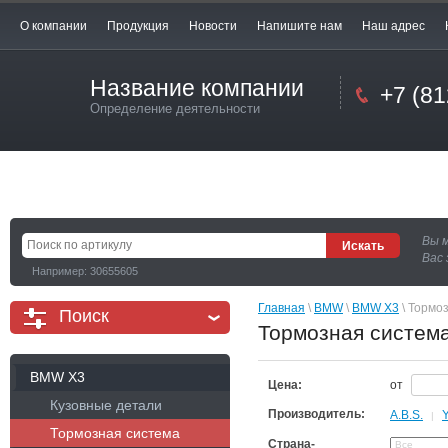
О компании
Продукция
Новости
Напишите нам
Наш адрес
Название компании
+7 (81
Определение деятельности
Вы 
Вас 
Например: 30655605
Главная
 \ 
BMW
 \ 
BMW X3
 \ Тормо
Поиск
Тормозная систем
BMW X3
Цена:
от
Кузовные детали
Производитель:
A.B.S.
|
Тормозная система
Страна-